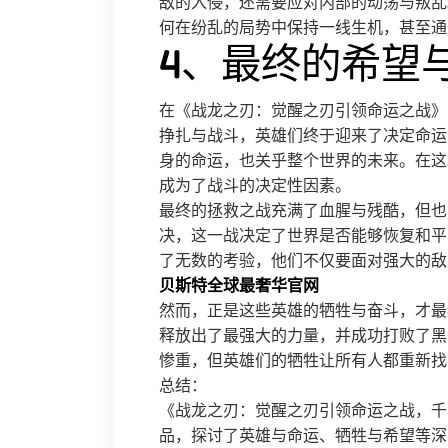
敌的入侵，还需要应对内部的动荡与叛乱
何在纷乱的局势中保持一线生机，甚至通
4、最终的希望
在《战龙之刃：觉醒之刃引领命运之战》
挣扎与战斗，英雄们终于迎来了决定命运
身的命运，也关乎整个世界的未来。在这
成为了战斗的决定性因素。
最终的拯救之战充满了血腥与残酷，但也
决，这一战决定了世界是否能够恢复和平
了无数的考验，他们不仅要面对强大的敌
贝斯特全球最奢华官网
然而，正是这些英雄的牺牲与奋斗，才最
释放出了最强大的力量，并成功打败了黑
惨重，但英雄们的牺牲让所有人都重新找
总结：
《战龙之刃：觉醒之刃引领命运之战，千
品，探讨了英雄与命运、牺牲与希望等深