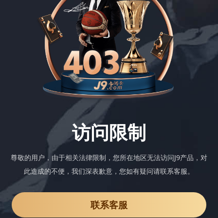
访问限制
尊敬的用户，由于相关法律限制，您所在地区无法访问J9产品，对
此造成的不便，我们深表歉意，您如有疑问请联系客服。
联系客服